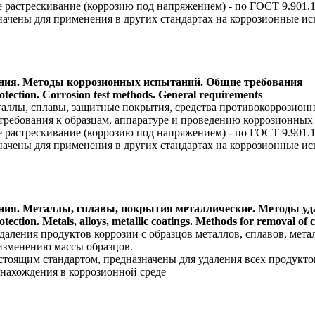
 растрескивание (коррозию под напряжением) - по ГОСТ 9.901.1
ачены для применения в других стандартах на коррозионные ис
ения. Методы коррозионных испытаний. Общие требования
rotection. Corrosion test methods. General requirements
таллы, сплавы, защитные покрытия, средства противокоррозионн
ребования к образцам, аппаратуре и проведению коррозионных
 растрескивание (коррозию под напряжением) - по ГОСТ 9.901.1
ачены для применения в других стандартах на коррозионные ис
ения. Металлы, сплавы, покрытия металлические. Методы у
tection. Metals, alloys, metallic coatings. Methods for removal of c
даления продуктов коррозии с образцов металлов, сплавов, ме
изменению массы образцов.
тоящим стандартом, предназначены для удаления всех продуктов
 нахождения в коррозионной среде