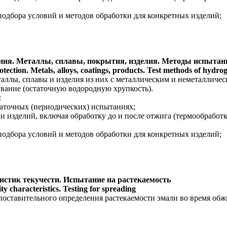
подбора условий и методов обработки для конкретных изделий;
ения. Металлы, сплавы, покрытия, изделия. Методы испытан
otection. Metals, alloys, coatings, products. Test methods of hydr
таллы, сплавы и изделия из них с металлическим и неметаллич
вание (остаточную водородную хрупкость).
:
даточных (периодических) испытаниях;
и изделий, включая обработку до и после отжига (термообработ
подбора условий и методов обработки для конкретных изделий;
истик текучести. Испытание на растекаемость
ty characteristics. Testing for spreading
поставительного определения растекаемости эмали во время об