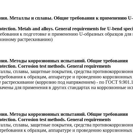
ения. Металлы и сплавы. Общие требования к применению U-
otection. Metals and alloys. General requirements for U-bend speci
ебования к подготовке и применению U-образных образцов для и
зионному растрескиванию)
ения. Методы коррозионных испытаний. Общие требования
rotection. Corrosion test methods. General requirements
таллы, сплавы, защитные покрытия, средства противокоррозионн
ребования к образцам, аппаратуре и проведению коррозионных
 растрескивание (коррозию под напряжением) - по ГОСТ 9.901.1
ачены для применения в других стандартах на коррозионные ис
ения. Методы коррозионных испытаний. Общие требования
rotection. Corrosion test methods. General requirements
таллы, сплавы, защитные покрытия, средства противокоррозионн
ребования к образцам, аппаратуре и проведению коррозионных