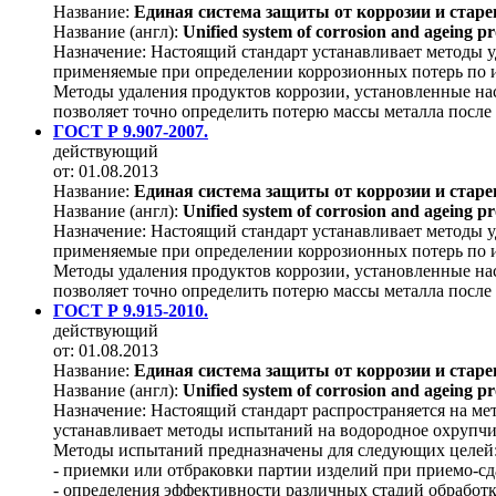
Название:
Единая система защиты от коррозии и стар
Название (англ):
Unified system of corrosion and ageing pro
Назначение:
Настоящий стандарт устанавливает методы у
применяемые при определении коррозионных потерь по 
Методы удаления продуктов коррозии, установленные нас
позволяет точно определить потерю массы металла после
ГОСТ Р 9.907-2007.
действующий
от: 01.08.2013
Название:
Единая система защиты от коррозии и стар
Название (англ):
Unified system of corrosion and ageing pro
Назначение:
Настоящий стандарт устанавливает методы у
применяемые при определении коррозионных потерь по 
Методы удаления продуктов коррозии, установленные нас
позволяет точно определить потерю массы металла после
ГОСТ Р 9.915-2010.
действующий
от: 01.08.2013
Название:
Единая система защиты от коррозии и стар
Название (англ):
Unified system of corrosion and ageing pr
Назначение:
Настоящий стандарт распространяется на ме
устанавливает методы испытаний на водородное охрупчи
Методы испытаний предназначены для следующих целей
- приемки или отбраковки партии изделий при приемо-с
- определения эффективности различных стадий обработк