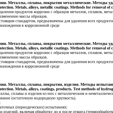
ения. Металлы, сплавы, покрытия металлические. Методы у
tection. Metals, alloys, metallic coatings. Methods for removal of c
даления продуктов коррозии с образцов металлов, сплавов, ме
изменению массы образцов.
тоящим стандартом, предназначены для удаления всех продуктов
 нахождения в коррозионной среде
ения. Металлы, сплавы, покрытия металлические. Методы у
tection. Metals, alloys, metallic coatings. Methods for removal of c
даления продуктов коррозии с образцов металлов, сплавов, ме
изменению массы образцов.
тоящим стандартом, предназначены для удаления всех продуктов
 нахождения в коррозионной среде
ения. Металлы, сплавы, покрытия, изделия. Методы испытан
otection. Metals, alloys, coatings, products. Test methods of hydr
таллы, сплавы и изделия из них с металлическим и неметаллич
вание (остаточную водородную хрупкость).
:
даточных (периодических) испытаниях;
и изделий, включая обработку до и после отжига (термообработ