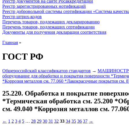
Реестр документов на сайте Росаккредитации
Реестр зарегистрированных нотификаций
Реестр добровольной системы сертификации «Система качест
Реестр штрих-кодов
Перечень товаров, подлежащих декларированию
Перечень товаров, подлежащих сертификации
Документы для получения декларации соответствия
Главная
»
ГОСТ РФ
Общероссийский классификатор стандартов
→
МАШИНОСТРОЕНИ
оборудование для обработки и покрытия поверхности *Термиче
*Коррозия металлов см. 77.060 *Лакокрасочные покрытия см. 8
25.220. Обработка и покрытие поверхн
*Термическая обработка см. 25.200 *О
см. 49.040 *Коррозия металлов см. 77.0
←
1
2
3
4
5
…
28
29
30
31
32
33
34
35
36
37
→