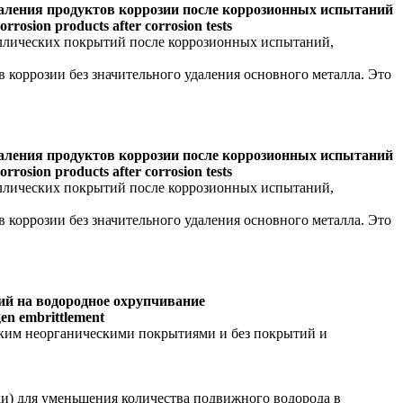
даления продуктов коррозии после коррозионных испытаний
orrosion products after corrosion tests
таллических покрытий после коррозионных испытаний,
 коррозии без значительного удаления основного металла. Это
даления продуктов коррозии после коррозионных испытаний
orrosion products after corrosion tests
таллических покрытий после коррозионных испытаний,
 коррозии без значительного удаления основного металла. Это
ий на водородное охрупчивание
ogen embrittlement
еским неорганическими покрытиями и без покрытий и
ки) для уменьшения количества подвижного водорода в