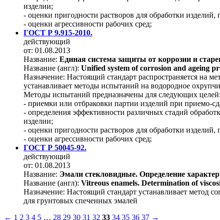
изделии;
- оценки пригодности растворов для обработки изделий, 
- оценки агрессивности рабочих сред;
ГОСТ Р 9.915-2010.
действующий
от: 01.08.2013
Название:
Единая система защиты от коррозии и стар
Название (англ):
Unified system of corrosion and ageing pr
Назначение:
Настоящий стандарт распространяется на ме
устанавливает методы испытаний на водородное охрупчи
Методы испытаний предназначены для следующих целей
- приемки или отбраковки партии изделий при приемо-с
- определения эффективности различных стадий обработк
изделии;
- оценки пригодности растворов для обработки изделий, 
- оценки агрессивности рабочих сред;
ГОСТ Р 50045-92.
действующий
от: 01.08.2013
Название:
Эмали стекловидные. Определение характер
Название (англ):
Vitreous enamels. Determination of viscosi
Назначение:
Настоящий стандарт устанавливает метод со
для грунтовых спеченных эмалей
←
1
2
3
4
5
…
28
29
30
31
32
33
34
35
36
37
→