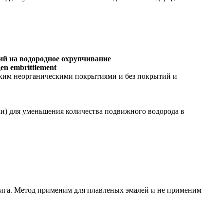
ий на водородное охрупчивание
ogen embrittlement
еским неорганическими покрытиями и без покрытий и
ки) для уменьшения количества подвижного водорода в
жига. Метод применим для плавленых эмалей и не применим