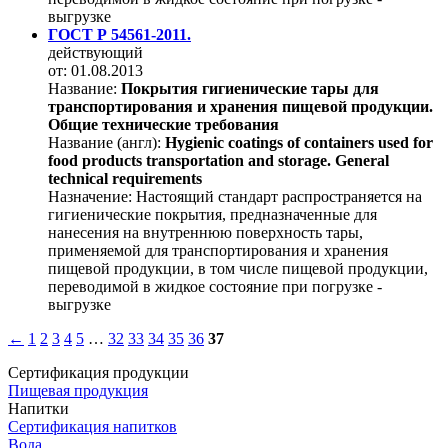
выгрузке
ГОСТ Р 54561-2011.
действующий
от: 01.08.2013
Название:
Покрытия гигиенические тары для
транспортирования и хранения пищевой продукции.
Общие технические требования
Название (англ):
Hygienic coatings of containers used for
food products transportation and storage. General
technical requirements
Назначение:
Настоящий стандарт распространяется на
гигиенические покрытия, предназначенные для
нанесения на внутреннюю поверхность тары,
применяемой для транспортирования и хранения
пищевой продукции, в том числе пищевой продукции,
переводимой в жидкое состояние при погрузке -
выгрузке
←
1
2
3
4
5
…
32
33
34
35
36
37
Сертификация продукции
Пищевая продукция
Напитки
Сертификация напитков
Вода