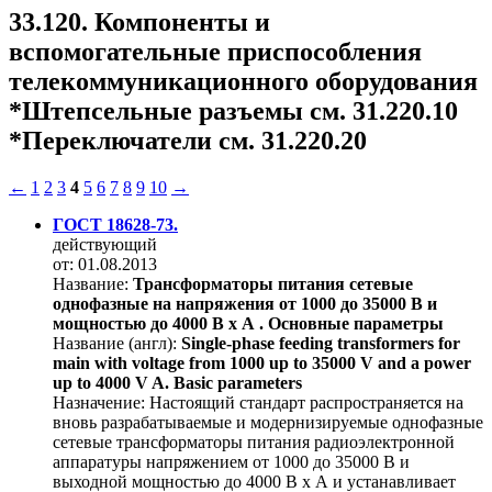
33.120. Компоненты и
вспомогательные приспособления
телекоммуникационного оборудования
*Штепсельные разъемы см. 31.220.10
*Переключатели см. 31.220.20
←
1
2
3
4
5
6
7
8
9
10
→
ГОСТ 18628-73.
действующий
от: 01.08.2013
Название:
Трансформаторы питания сетевые
однофазные на напряжения от 1000 до 35000 В и
мощностью до 4000 В х А . Основные параметры
Название (англ):
Single-phase feeding transformers for
main with voltage from 1000 up to 35000 V and a power
up to 4000 V A. Basic parameters
Назначение:
Настоящий стандарт распространяется на
вновь разрабатываемые и модернизируемые однофазные
сетевые трансформаторы питания радиоэлектронной
аппаратуры напряжением от 1000 до 35000 В и
выходной мощностью до 4000 В х А и устанавливает