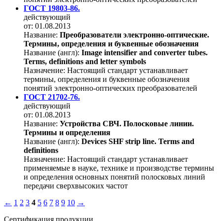
ГОСТ 19803-86.
действующий
от: 01.08.2013
Название:
Преобразователи электронно-оптические.
Термины, определения и буквенные обозначения
Название (англ):
Image intensifier and converter tubes.
Terms, definitions and letter symbols
Назначение:
Настоящий стандарт устанавливает
термины, определения и буквенные обозначения
понятий электронно-оптических преобразователей
ГОСТ 21702-76.
действующий
от: 01.08.2013
Название:
Устройства СВЧ. Полосковые линии.
Термины и определения
Название (англ):
Devices SHF strip line. Terms and
definitions
Назначение:
Настоящий стандарт устанавливает
применяемые в науке, технике и производстве термины
и определения основных понятий полосковых линий
передачи сверхвысоких частот
←
1
2
3
4
5
6
7
8
9
10
→
Сертификация продукции