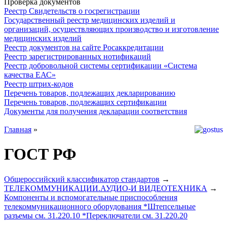
Проверка документов
Реестр Свидетельств о госрегистрации
Государственный реестр медицинских изделий и
организаций, осуществляющих производство и изготовление
медицинских изделий
Реестр документов на сайте Росаккредитации
Реестр зарегистрированных нотификаций
Реестр добровольной системы сертификации «Система
качества ЕАС»
Реестр штрих-кодов
Перечень товаров, подлежащих декларированию
Перечень товаров, подлежащих сертификации
Документы для получения декларации соответствия
Главная
»
ГОСТ РФ
Общероссийский классификатор стандартов
→
ТЕЛЕКОММУНИКАЦИИ.АУДИО-И ВИДЕОТЕХНИКА
→
Компоненты и вспомогательные приспособления
телекоммуникационного оборудования *Штепсельные
разъемы см. 31.220.10 *Переключатели см. 31.220.20