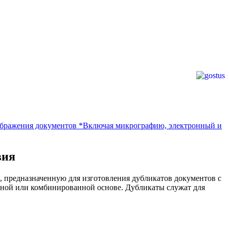
бражения документов *Включая микрографию, электронный и
вия
), предназначенную для изготовления дубликатов документов с
ной или комбинированной основе. Дубликаты служат для