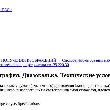
ва ЕАС»
 ПОЛУЧЕНИЯ ИЗОБРАЖЕНИЙ
→
Способы формирования изо
запоминающие устройства см. 35.220.30
ография. Диазокалька. Технические усло
зокальку сухого (аммиачного) проявления (далее - диазокалька
линников, выполненных на светопроницаемой бумажной, пленоч
pe calgue. Specifications