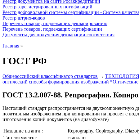
Реестр документов на сайте Росаккредитации
Реестр зарегистрированных нотификаций
Реестр добровольной системы сертификации «Система качест
Реестр штрих-кодов
Перечень товаров, подлежащих декларированию
Перечень товаров, подлежащих сертификации
Документы для получения декларации соответствия
Главная
»
ГОСТ РФ
Общероссийский классификатор стандартов
→
ТЕХНОЛОГИЯ
оптический способы формирования изображений *Оптические 
ГОСТ 13.2.007-88. Репрография. Копир
Настоящий стандарт распространяется на двухкомпонентную диа
позитивным изображением при копировании на просвет с под
изготовления копий документов (на диазобумаге)
Название на англ.:
Reprography. Copirography. Diazoty
Тип документа:
стандарт