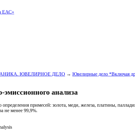
ва ЕАС»
АНИКА. ЮВЕЛИРНОЕ ДЕЛО
→
Ювелирные дело *Включая др
о-эмиссионного анализа
пределения примесей: золота, меди, железа, платины, палладия,
ра не менее 99,9%.
nalysis