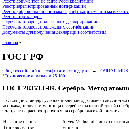
Реестр документов на сайте Росаккредитации
Реестр зарегистрированных нотификаций
Реестр добровольной системы сертификации «Система качест
Реестр штрих-кодов
Перечень товаров, подлежащих декларированию
Перечень товаров, подлежащих сертификации
Документы для получения декларации соответствия
Главная
»
ГОСТ РФ
Общероссийский классификатор стандартов
→
ТОЧНАЯ МЕХ
*Технические алмазы см.25.100
ГОСТ 28353.1-89. Серебро. Метод атомн
Настоящий стандарт устанавливает метод атомно-эмиссионного о
мышьяка, теллура и марганца в серебре с массовой долей сереб
Стандарт не распространяется на серебро высокой чистоты
Название на англ.:
Silver. Method of atomic-emission a
Тип документа:
стандарт