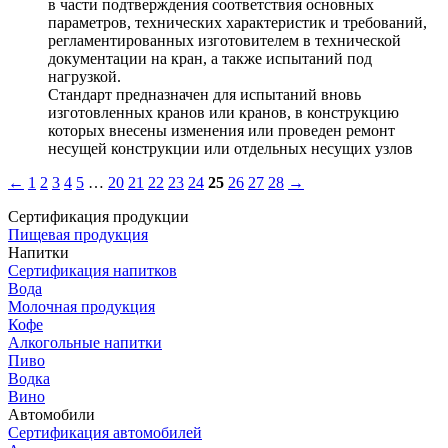
в части подтверждения соответствия основных
параметров, технических характеристик и требований,
регламентированных изготовителем в технической
документации на кран, а также испытаний под
нагрузкой.
Стандарт предназначен для испытаний вновь
изготовленных кранов или кранов, в конструкцию
которых внесены изменения или проведен ремонт
несущей конструкции или отдельных несущих узлов
←
1
2
3
4
5
…
20
21
22
23
24
25
26
27
28
→
Сертификация продукции
Пищевая продукция
Напитки
Сертификация напитков
Вода
Молочная продукция
Кофе
Алкогольные напитки
Пиво
Водка
Вино
Автомобили
Сертификация автомобилей