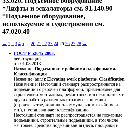
53.020. Подъемное оборудование
*Лифты и эскалаторы см. 91.140.90
*Подъемное оборудование,
используемое в судостроении см.
47.020.40
←
1
2
3
4
5
…
20
21
22
23
24
25
26
27
28
→
ГОСТ Р 52045-2003.
действующий
от: 01.08.2013
Название:
Подъемники с рабочими платформами.
Классификация
Название (англ):
Elevating work platforms. Classification
Назначение:
Настоящий стандарт распространяется на
подъемники с рабочей платформой, применяемые для
строительно-монтажных, ремонтных, инспекционных и
других работ в различных отраслях экономики
(строительстве, жилищно-коммунальном хозяйстве и
т.п.), и устанавливает классификацию.
Настоящий стандарт не распространяется на пожарные
подъемники, строительные подъемники, в том числе
мачтовые, средства подмащивания (леса, площадки и