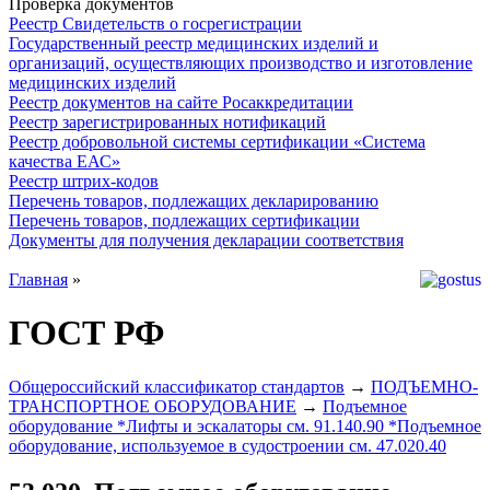
Проверка документов
Реестр Свидетельств о госрегистрации
Государственный реестр медицинских изделий и
организаций, осуществляющих производство и изготовление
медицинских изделий
Реестр документов на сайте Росаккредитации
Реестр зарегистрированных нотификаций
Реестр добровольной системы сертификации «Система
качества ЕАС»
Реестр штрих-кодов
Перечень товаров, подлежащих декларированию
Перечень товаров, подлежащих сертификации
Документы для получения декларации соответствия
Главная
»
ГОСТ РФ
Общероссийский классификатор стандартов
→
ПОДЪЕМНО-
ТРАНСПОРТНОЕ ОБОРУДОВАНИЕ
→
Подъемное
оборудование *Лифты и эскалаторы см. 91.140.90 *Подъемное
оборудование, используемое в судостроении см. 47.020.40