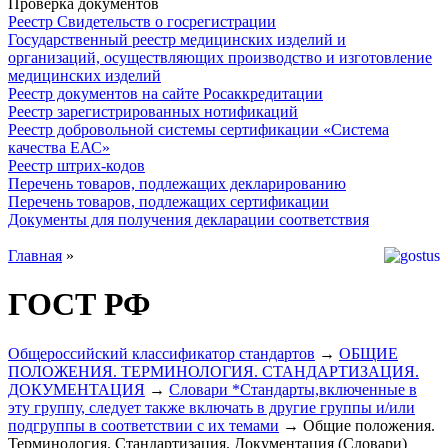
Проверка документов
Реестр Свидетельств о госрегистрации
Государственный реестр медицинских изделий и
организаций, осуществляющих производство и изготовление
медицинских изделий
Реестр документов на сайте Росаккредитации
Реестр зарегистрированных нотификаций
Реестр добровольной системы сертификации «Система
качества ЕАС»
Реестр штрих-кодов
Перечень товаров, подлежащих декларированию
Перечень товаров, подлежащих сертификации
Документы для получения декларации соответствия
Главная
»
ГОСТ РФ
Общероссийский классификатор стандартов
→
ОБЩИЕ
ПОЛОЖЕНИЯ. ТЕРМИНОЛОГИЯ. СТАНДАРТИЗАЦИЯ.
ДОКУМЕНТАЦИЯ
→
Словари *Стандарты,включенные в
эту группу, следует также включать в другие группы и/или
подгруппы в соответствии с их темами
→ Общие положения.
Терминология. Стандартизация. Документация (Словари)