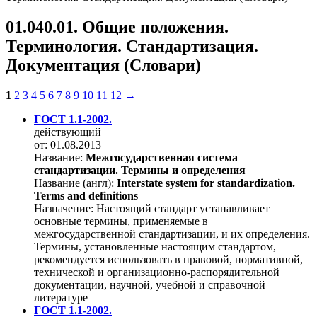
01.040.01. Общие положения.
Терминология. Стандартизация.
Документация (Словари)
1
2
3
4
5
6
7
8
9
10
11
12
→
ГОСТ 1.1-2002.
действующий
от: 01.08.2013
Название:
Межгосударственная система
стандартизации. Термины и определения
Название (англ):
Interstate system for standardization.
Terms and definitions
Назначение:
Настоящий стандарт устанавливает
основные термины, применяемые в
межгосударственной стандартизации, и их определения.
Термины, установленные настоящим стандартом,
рекомендуется использовать в правовой, нормативной,
технической и организационно-распорядительной
документации, научной, учебной и справочной
литературе
ГОСТ 1.1-2002.