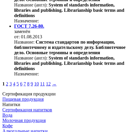
Название (англ):
System of standards information,
libraries and publishing. Librarianship basic terms and
definitions
Назначение:
ГОСТ 7.26-80.
заменён
от: 01.08.2013
Название:
Система стандартов по информации,
библиотечному и издательскому делу. Библиотечное
дело. Основные термины и определения
Название (англ):
System of standards information,
libraries and publishing. Librarianship basic terms and
definitions
Назначение:
1
2
3
4
5
6
7
8
9
10
11
12
→
Сертификация продукции
Пищевая продукция
Напитки
Сертификация напитков
Вода
Молочная продукция
Кофе
Алкогольные напитки