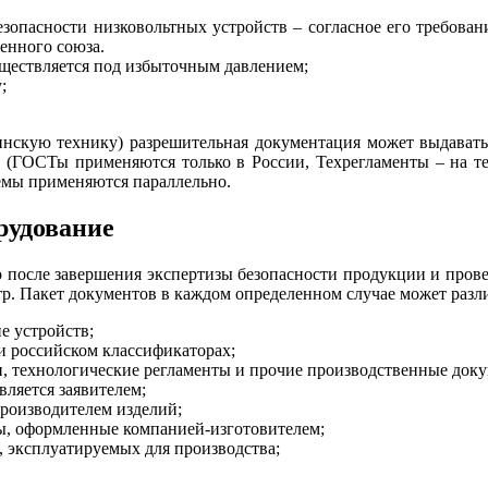
зопасности низковольтных устройств – согласное его требован
енного союза.
уществляется под избыточным давлением;
;
ицинскую технику) разрешительная документация может выдават
 (ГОСТы применяются только в России, Техрегламенты – на те
емы применяются параллельно.
рудование
 после завершения экспертизы безопасности продукции и прове
. Пакет документов в каждом определенном случае может различ
е устройств;
и российском классификаторах;
, технологические регламенты и прочие производственные док
вляется заявителем;
производителем изделий;
ы, оформленные компанией-изготовителем;
 эксплуатируемых для производства;