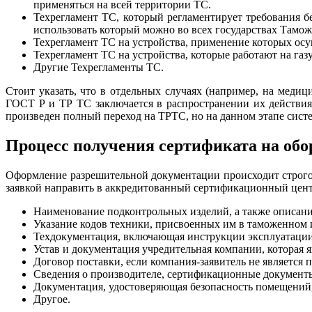
применяться на всей территории ТС.
Техрегламент ТС, который регламентирует требования бе
использовать который можно во всех государствах Тамож
Техрегламент ТС на устройства, применение которых ос
Техрегламент ТС на устройства, которые работают на газу
Другие Техрегламенты ТС.
Стоит указать, что в отдельных случаях (например, на мед
ГОСТ Р и ТР ТС заключается в распространении их действия
произведен полный переход на ТРТС, но на данном этапе сист
Процесс получения сертификата на обо
Оформление разрешительной документации происходит строго
заявкой направить в аккредитованный сертификационный центр
Наименование подконтрольных изделий, а также описани
Указание кодов техники, присвоенных им в таможенном 
Техдокументация, включающая инструкции эксплуатации
Устав и документация учредительная компании, которая я
Договор поставки, если компания-заявитель не является 
Сведения о производителе, сертификационные документ
Документация, удостоверяющая безопасность помещений,
Другое.