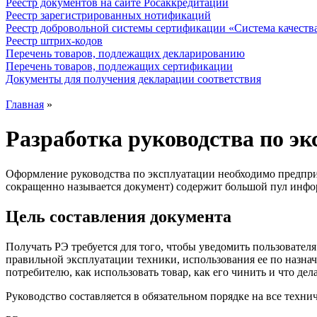
Реестр документов на сайте Росаккредитации
Реестр зарегистрированных нотификаций
Реестр добровольной системы сертификации «Система качест
Реестр штрих-кодов
Перечень товаров, подлежащих декларированию
Перечень товаров, подлежащих сертификации
Документы для получения декларации соответствия
Главная
»
Разработка руководства по э
Оформление руководства по эксплуатации необходимо предприн
сокращенно называется документ) содержит большой пул инфор
Цель составления документа
Получать РЭ требуется для того, чтобы уведомить пользователя
правильной эксплуатации техники, использования ее по назнач
потребителю, как использовать товар, как его чинить и что де
Руководство составляется в обязательном порядке на все техн