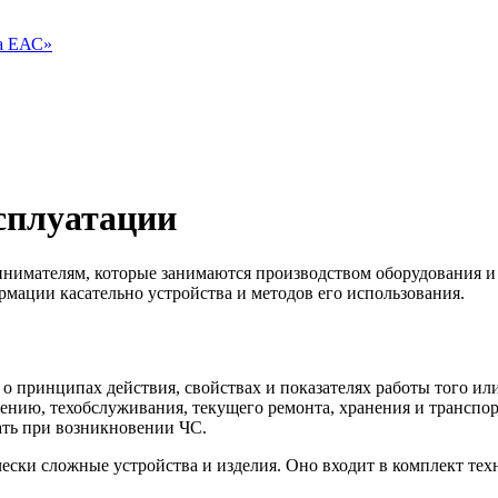
ва ЕАС»
ксплуатации
имателям, которые занимаются производством оборудования и т
мации касательно устройства и методов его использования.
 о принципах действия, свойствах и показателях работы того ил
ению, техобслуживания, текущего ремонта, хранения и транспор
лать при возникновении ЧС.
ически сложные устройства и изделия. Оно входит в комплект те