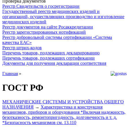
Проверка документов
Реестр Свидетельств о госрегистрации
Государственный реестр медицинских изделий и
организаций, осуществляющих производство и изготовление
медицинских изделий
Реестр документов на сайте Росаккредитации
Реестр зарегистрированных нотификаций
Реестр добровольной системы сертификации «Система
качества ЕАС»
Реестр штрих-кодов
Перечень товаров, подлежащих декларированию
Перечень товаров, подлежащих сертификации
Документы для получения декларации соответствия
Главная
»
ГОСТ РФ
МЕХАНИЧЕСКИЕ СИСТЕМЫ И УСТРОЙСТВА ОБЩЕГО
НАЗНАЧЕНИЯ
→
Характеристика и конструкция
механизмов, приборов и оборудования *Включая надежность,
безотказность, ремонтопригодность, долговечность и т. д.
*Безопасность механизмов см. 13.110