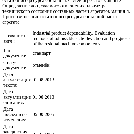
остаточного ресурса составных частей агрегатов машин 3.
Определение допускаемого отклонения параметра
технического состояния составных частей агрегатов машин 4.
Прогнозирование остаточного ресурса составной части
агрегата
Industrial product dependability. Evaluation
Название на
methods of admissible state-deviation and prognosis
англ.:
of the residual machine components
Тип
стандарт
документа:
Статус
отменён
документа:
Дата
актуализации
01.08.2013
текста:
Дата
актуализации
01.08.2013
описания:
Дата
последнего
05.09.2005
изменения:
Дата
завершения