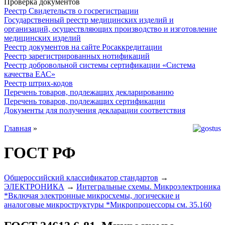
Проверка документов
Реестр Свидетельств о госрегистрации
Государственный реестр медицинских изделий и
организаций, осуществляющих производство и изготовление
медицинских изделий
Реестр документов на сайте Росаккредитации
Реестр зарегистрированных нотификаций
Реестр добровольной системы сертификации «Система
качества ЕАС»
Реестр штрих-кодов
Перечень товаров, подлежащих декларированию
Перечень товаров, подлежащих сертификации
Документы для получения декларации соответствия
Главная
»
ГОСТ РФ
Общероссийский классификатор стандартов
→
ЭЛЕКТРОНИКА
→
Интегральные схемы. Микроэлектроника
*Включая электронные микросхемы, логические и
аналоговые микроструктуры *Микропроцессоры см. 35.160