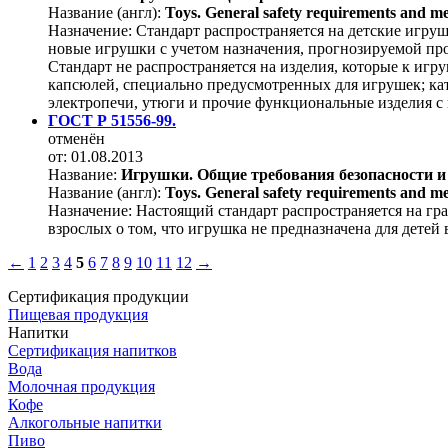
Название (англ):
Toys. General safety requirements and met
Назначение:
Стандарт распространяется на детские игруш
новые игрушки с учетом назначения, прогнозируемой пр
Стандарт не распространяется на изделия, которые к иг
капсюлей, специально предусмотренных для игрушек; кат
электропечи, утюги и прочие функциональные изделия с 
ГОСТ Р 51556-99.
отменён
от: 01.08.2013
Название:
Игрушки. Общие требования безопасности и 
Название (англ):
Toys. General safety requirements and met
Назначение:
Настоящий стандарт распространяется на гр
взрослых о том, что игрушка не предназначена для детей в
←
1
2
3
4
5
6
7
8
9
10
11
12
→
Сертификация продукции
Пищевая продукция
Напитки
Сертификация напитков
Вода
Молочная продукция
Кофе
Алкогольные напитки
Пиво