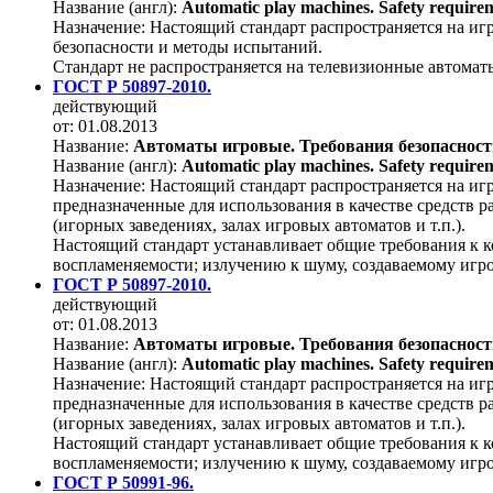
Название (англ):
Automatic play machines. Safety require
Назначение:
Настоящий стандарт распространяется на игр
безопасности и методы испытаний.
Стандарт не распространяется на телевизионные автомат
ГОСТ Р 50897-2010.
действующий
от: 01.08.2013
Название:
Автоматы игровые. Требования безопаснос
Название (англ):
Automatic play machines. Safety require
Назначение:
Настоящий стандарт распространяется на иг
предназначенные для использования в качестве средств 
(игорных заведениях, залах игровых автоматов и т.п.).
Настоящий стандарт устанавливает общие требования к к
воспламеняемости; излучению к шуму, создаваемому игр
ГОСТ Р 50897-2010.
действующий
от: 01.08.2013
Название:
Автоматы игровые. Требования безопаснос
Название (англ):
Automatic play machines. Safety require
Назначение:
Настоящий стандарт распространяется на иг
предназначенные для использования в качестве средств 
(игорных заведениях, залах игровых автоматов и т.п.).
Настоящий стандарт устанавливает общие требования к к
воспламеняемости; излучению к шуму, создаваемому игр
ГОСТ Р 50991-96.