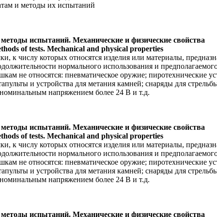
атам и методы их испытаний
 методы испытаний. Механические и физические свойства
hods of tests. Mechanical and physical properties
ки, к числу которых относятся изделия или материалы, предназна
одолжительности нормального использования и предполагаемого
рушкам не относятся: пневматическое оружие; пиротехнические у
апульты и устройства для метания камней; снаряды для стрельб
номинальным напряжением более 24 В и т.д.
 методы испытаний. Механические и физические свойства
hods of tests. Mechanical and physical properties
ки, к числу которых относятся изделия или материалы, предназна
одолжительности нормального использования и предполагаемого
рушкам не относятся: пневматическое оружие; пиротехнические у
апульты и устройства для метания камней; снаряды для стрельб
номинальным напряжением более 24 В и т.д.
 методы испытаний. Механические и физические свойства