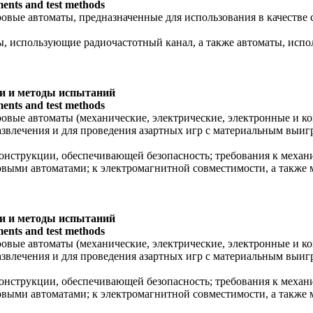
ments and test methods
овые автоматы, предназначенные для использования в качестве 
ы, использующие радиочастотный канал, а также автоматы, исп
ти и методы испытаний
ments and test methods
ровые автоматы (механические, электрические, электронные и 
развлечения и для проведения азартных игр с материальным выи
онструкции, обеспечивающей безопасность; требования к механи
овыми автоматами; к электромагнитной совместимости, а также
ти и методы испытаний
ments and test methods
ровые автоматы (механические, электрические, электронные и 
развлечения и для проведения азартных игр с материальным выи
онструкции, обеспечивающей безопасность; требования к механи
овыми автоматами; к электромагнитной совместимости, а также