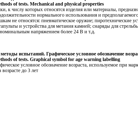
hods of tests. Mechanical and physical properties
ки, к числу которых относятся изделия или материалы, предназна
одолжительности нормального использования и предполагаемого
рушкам не относятся: пневматическое оружие; пиротехнические у
апульты и устройства для метания камней; снаряды для стрельб
номинальным напряжением более 24 В и т.д.
методы испытаний. Графическое условное обозначение возра
hods of tests. Graphical symbol for age warning labelling
афическое условное обозначение возраста, используемое при ма
 возрасте до 3 лет