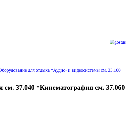
Оборудование для отдыха *Аудио- и видеосистемы см. 33.160
 см. 37.040 *Кинематография см. 37.060