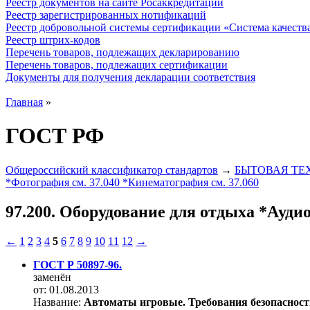
Реестр документов на сайте Росаккредитации
Реестр зарегистрированных нотификаций
Реестр добровольной системы сертификации «Система качест
Реестр штрих-кодов
Перечень товаров, подлежащих декларированию
Перечень товаров, подлежащих сертификации
Документы для получения декларации соответствия
Главная
»
ГОСТ РФ
Общероссийский классификатор стандартов
→
БЫТОВАЯ ТЕ
*Фотография см. 37.040 *Кинематография см. 37.060
97.200. Оборудование для отдыха *Аудио
←
1
2
3
4
5
6
7
8
9
10
11
12
→
ГОСТ Р 50897-96.
заменён
от: 01.08.2013
Название:
Автоматы игровые. Требования безопаснос