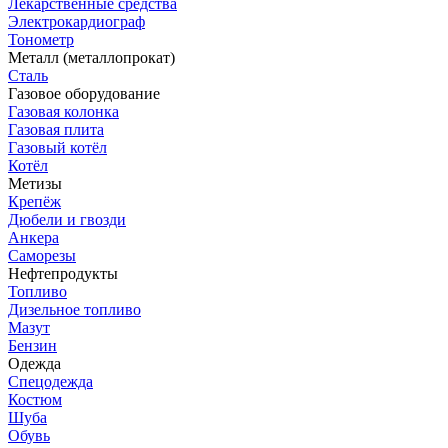
Лекарственные средства
Электрокардиограф
Тонометр
Металл (металлопрокат)
Сталь
Газовое оборудование
Газовая колонка
Газовая плита
Газовый котёл
Котёл
Метизы
Крепёж
Дюбели и гвозди
Анкера
Саморезы
Нефтепродукты
Топливо
Дизельное топливо
Мазут
Бензин
Одежда
Спецодежда
Костюм
Шуба
Обувь