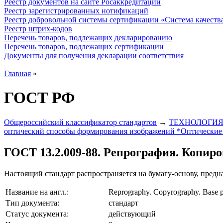
Реестр документов на сайте Росаккредитации
Реестр зарегистрированных нотификаций
Реестр добровольной системы сертификации «Система качест
Реестр штрих-кодов
Перечень товаров, подлежащих декларированию
Перечень товаров, подлежащих сертификации
Документы для получения декларации соответствия
Главная
»
ГОСТ РФ
Общероссийский классификатор стандартов
→
ТЕХНОЛОГИЯ
оптический способы формирования изображений *Оптические 
ГОСТ 13.2.009-88. Репрография. Копиро
Настоящий стандарт распространяется на бумагу-основу, предн
Название на англ.:
Reprography. Copyrography. Base pa
Тип документа:
стандарт
Статус документа:
действующий