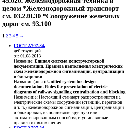
45.020. Железнодорожная техника в
целом *Железнодорожный транспорт
см. 03.220.30 *Соооружение железных
дорог см. 93.100
1
2
3
4
5
→
ГОСТ 2.707-84.
действующий
от: 01.08.2013
Название:
Единая система конструкторской
документации. Правила выполнения электрических
схем железнодорожной сигнализации, централизации
и блокировки
Название (англ):
Unified system for design
documentation. Rules for presentation of electric
diagrams of railway signalling centralization and blocking
Назначение:
Настоящий стандарт распространяется на
электрические схемы сооружений (станций, перегонов
и т. п.) железнодорожной сигнализации, централизации
и блокировки, выполняемые вручную или
автоматизированным способом, и устанавливает
правила их выполнения
ГОСТ 2.707-84.