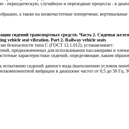
- периодическую, случайную и переходные процессы - в диапазон
ибрацию, а также на низкочастотные поперечные, вертикальные
ации сидений транспортных средств. Часть 2. Сиденья желе
g vehicle seat vibration. Part 2. Railway vehicle seats
ам безопасности типа С (ГОСТ 12.1.012), устанавливает:
ений, предназначенных для использования пассажирами и член
астотные характеристики сидений, определяющие, каким образом
 к испытанию сидений данного вида (выполнению условия линейн
хкомпонентной вибрации в диапазоне частот от 0,5 до 50 Гц. 