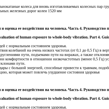
льнокатаные колеса для вновь изготавливаемых колесных пар гр
льных железных дорог колеи 1520 мм
 и оценка ее воздействия на человека. Часть 4. Руководство
uation of human exposure to whole-body vibration. Part 4. Guideli
дей с нормальным состоянием здоровья.
вия колебаний на очень низких частотах (от 0,1 до 0,5 Гц) в в
круглениями пути, подъемами пути на виражах, а также отклон
ени комфортности в отношении низкочастотных (менее 0,5 Гц) 
уклонами пути.
дары с большой энергией, способные привести к травмам, подо
ацию, которая может повлечь ухудшение состояния здоровья
 и оценка ее воздействия на человека. Часть 4. Руководство
uation of human exposure to whole-body vibration. Part 4. Guideli
дей с нормальным состоянием здоровья.