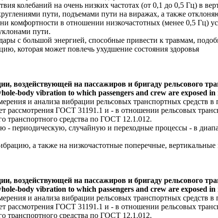
вия колебаний на очень низких частотах (от 0,1 до 0,5 Гц) в в
круглениями пути, подъемами пути на виражах, а также отклон
ени комфортности в отношении низкочастотных (менее 0,5 Гц) 
уклонами пути.
дары с большой энергией, способные привести к травмам, подо
ацию, которая может повлечь ухудшение состояния здоровья
ии, воздействующей на пассажиров и бригаду рельсового тра
hole-body vibration to which passengers and crew are exposed in 
мерения и анализа вибрации рельсовых транспортных средств в
мет рассмотрения ГОСТ 31191.1 и - в отношении рельсовых транс
о транспортного средства по ГОСТ 12.1.012.
- периодическую, случайную и переходные процессы - в диапазон
ибрацию, а также на низкочастотные поперечные, вертикальные
ии, воздействующей на пассажиров и бригаду рельсового тра
hole-body vibration to which passengers and crew are exposed in 
мерения и анализа вибрации рельсовых транспортных средств в
мет рассмотрения ГОСТ 31191.1 и - в отношении рельсовых транс
о транспортного средства по ГОСТ 12.1.012.