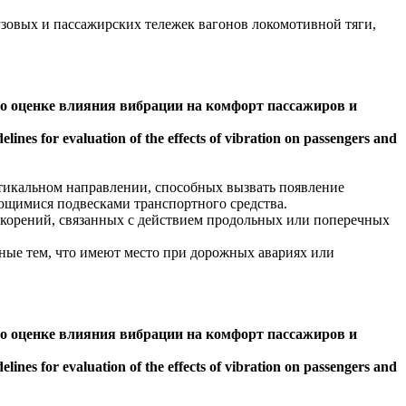
узовых и пассажирских тележек вагонов локомотивной тяги,
 по оценке влияния вибрации на комфорт пассажиров и
nes for evaluation of the effects of vibration on passengers and
ертикальном направлении, способных вызвать появление
яющимися подвесками транспортного средства.
ускорений, связанных с действием продольных или поперечных
бные тем, что имеют место при дорожных авариях или
 по оценке влияния вибрации на комфорт пассажиров и
nes for evaluation of the effects of vibration on passengers and