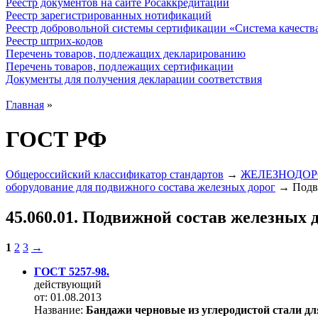
Реестр документов на сайте Росаккредитации
Реестр зарегистрированных нотификаций
Реестр добровольной системы сертификации «Система качест
Реестр штрих-кодов
Перечень товаров, подлежащих декларированию
Перечень товаров, подлежащих сертификации
Документы для получения декларации соответствия
Главная
»
ГОСТ РФ
Общероссийский классификатор стандартов
→
ЖЕЛЕЗНОДО
оборудование для подвижного состава железных дорог
→ Подви
45.060.01. Подвижной состав железных 
1
2
3
→
ГОСТ 5257-98.
действующий
от: 01.08.2013
Название:
Бандажи черновые из углеродистой стали дл