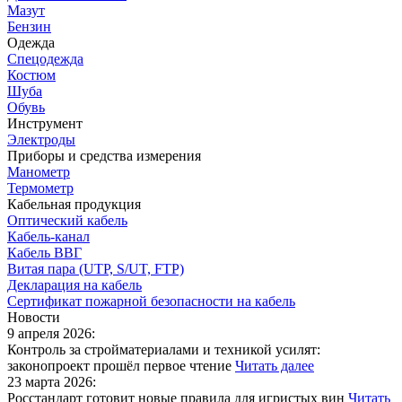
Мазут
Бензин
Одежда
Спецодежда
Костюм
Шуба
Обувь
Инструмент
Электроды
Приборы и средства измерения
Манометр
Термометр
Кабельная продукция
Оптический кабель
Кабель-канал
Кабель ВВГ
Витая пара (UTP, S/UT, FTP)
Декларация на кабель
Сертификат пожарной безопасности на кабель
Новости
9 апреля 2026:
Контроль за стройматериалами и техникой усилят:
законопроект прошёл первое чтение
Читать далее
23 марта 2026:
Росстандарт готовит новые правила для игристых вин
Читать