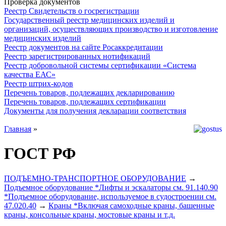
Проверка документов
Реестр Свидетельств о госрегистрации
Государственный реестр медицинских изделий и
организаций, осуществляющих производство и изготовление
медицинских изделий
Реестр документов на сайте Росаккредитации
Реестр зарегистрированных нотификаций
Реестр добровольной системы сертификации «Система
качества ЕАС»
Реестр штрих-кодов
Перечень товаров, подлежащих декларированию
Перечень товаров, подлежащих сертификации
Документы для получения декларации соответствия
Главная
»
ГОСТ РФ
ПОДЪЕМНО-ТРАНСПОРТНОЕ ОБОРУДОВАНИЕ
→
Подъемное оборудование *Лифты и эскалаторы см. 91.140.90
*Подъемное оборудование, используемое в судостроении см.
47.020.40
→
Краны *Включая самоходные краны, башенные
краны, консольные краны, мостовые краны и т.д.