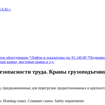
ва ЕАС»
ое оборудование *Лифты и эскалаторы см. 91.140.90 *Подъемное
ые краны, мостовые краны и т.д.
 безопасности труда. Краны грузоподъем
ы, предназначенные для перегрузки среднетоннажных и крупно
m. Hoisting cranes. Container cranes. Safety requirements