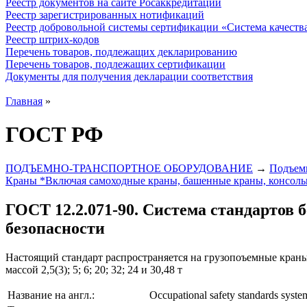
Реестр документов на сайте Росаккредитации
Реестр зарегистрированных нотификаций
Реестр добровольной системы сертификации «Система качест
Реестр штрих-кодов
Перечень товаров, подлежащих декларированию
Перечень товаров, подлежащих сертификации
Документы для получения декларации соответствия
Главная
»
ГОСТ РФ
ПОДЪЕМНО-ТРАНСПОРТНОЕ ОБОРУДОВАНИЕ
→
Подъемн
Краны *Включая самоходные краны, башенные краны, консольн
ГОСТ 12.2.071-90. Система стандартов
безопасности
Настоящий стандарт распространяется на грузопоъемные кран
массой 2,5(3); 5; 6; 20; 32; 24 и 30,48 т
Название на англ.:
Occupational safety standards syste