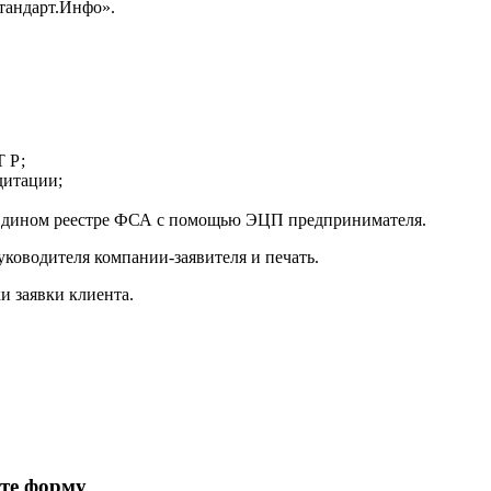
тандарт.Инфо».
Т Р;
дитации;
в Едином реестре ФСА с помощью ЭЦП предпринимателя.
уководителя компании-заявителя и печать.
и заявки клиента.
ите форму