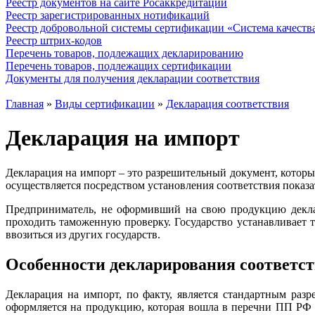
Реестр документов на сайте Росаккредитации
Реестр зарегистрированных нотификаций
Реестр добровольной системы сертификации «Система качест
Реестр штрих-кодов
Перечень товаров, подлежащих декларированию
Перечень товаров, подлежащих сертификации
Документы для получения декларации соответствия
Главная
»
Виды сертификации
»
Декларация соответствия
Декларация на импорт
Декларация на импорт – это разрешительный документ, которы
осуществляется посредством установления соответствия показ
Предприниматель, не оформивший на свою продукцию деклар
проходить таможенную проверку. Государство устанавливает т
ввозиться из других государств.
Особенности декларирования соответс
Декларация на импорт, по факту, является стандартным раз
оформляется на продукцию, которая вошла в перечни ПП РФ 