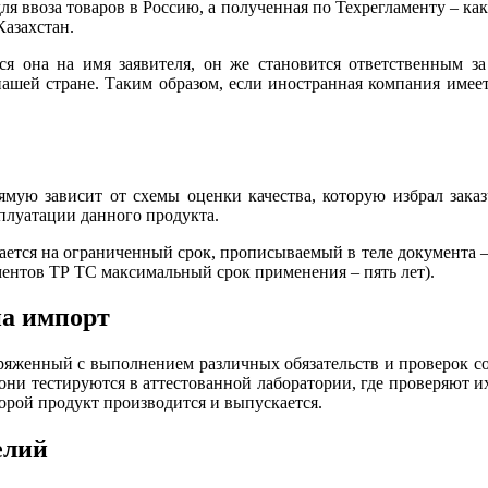
ля ввоза товаров в Россию, а полученная по Техрегламенту – ка
Казахстан.
ся она на имя заявителя, он же становится ответственным за
ашей стране. Таким образом, если иностранная компания имее
ую зависит от схемы оценки качества, которую избрал заказч
плуатации данного продукта.
дается на ограниченный срок, прописываемый в теле документа – 
ентов ТР ТС максимальный срок применения – пять лет).
на импорт
ряженный с выполнением различных обязательств и проверок со 
 они тестируются в аттестованной лаборатории, где проверяют и
торой продукт производится и выпускается.
елий