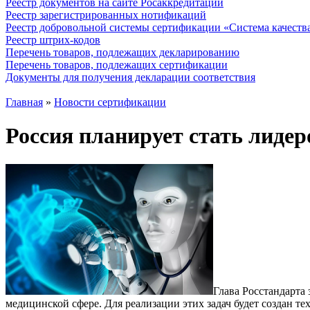
Реестр документов на сайте Росаккредитации
Реестр зарегистрированных нотификаций
Реестр добровольной системы сертификации «Система качест
Реестр штрих-кодов
Перечень товаров, подлежащих декларированию
Перечень товаров, подлежащих сертификации
Документы для получения декларации соответствия
Главная
»
Новости сертификации
Россия планирует стать лидер
Глава Росстандарта
медицинской сфере. Для реализации этих задач будет создан 