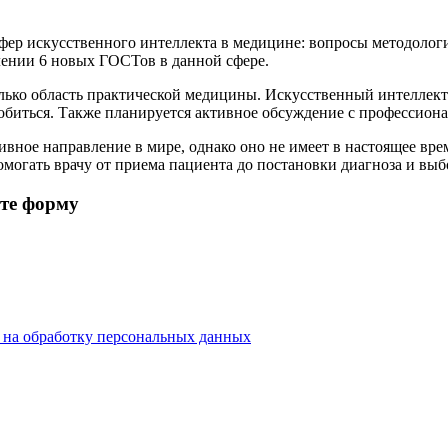
фер искусственного интеллекта в медицине: вопросы методолог
влении 6 новых ГОСТов в данной сфере.
лько область практической медицины. Искусственный интеллект
обиться. Также планируется активное обсуждение с профессион
вное направление в мире, однако оно не имеет в настоящее врем
гать врачу от приема пациента до постановки диагноза и выбо
ите форму
е на обработку персональных данных