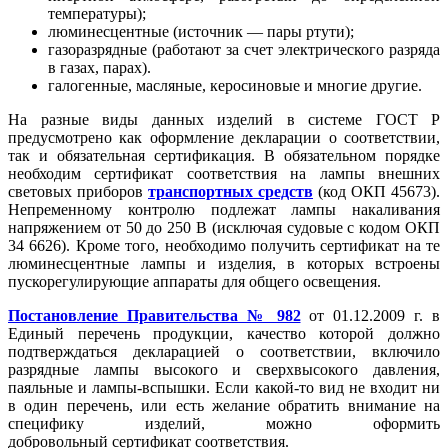
температуры);
люминесцентные (источник — пары ртути);
газоразрядные (работают за счет электрического разряда
в газах, парах).
галогенные, масляные, керосиновые и многие другие.
На разные виды данных изделий в системе ГОСТ Р
предусмотрено как оформление декларации о соответствии,
так и обязательная сертификация. В обязательном порядке
необходим сертификат соответствия на лампы внешних
световых приборов
транспортных средств
(код ОКП 45673).
Непременному контролю подлежат лампы накаливания
напряжением от 50 до 250 В (исключая судовые с кодом ОКП
34 6626). Кроме того, необходимо получить сертификат на те
люминесцентные лампы и изделия, в которых встроены
пускорегулирующие аппараты для общего освещения.
Постановление Правительства № 982
от 01.12.2009 г. в
Единый перечень продукции, качество которой должно
подтверждаться декларацией о соответствии, включило
разрядные лампы высокого и сверхвысокого давления,
паяльные и лампы-вспышки. Если какой-то вид не входит ни
в один перечень, или есть желание обратить внимание на
специфику изделий, можно оформить
добровольный сертификат соответствия.