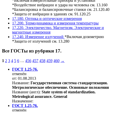
*Включая измерительные приборы и установки
*Воздействие вибрации и удара на человека см. 13.160
*Балансировка и балансировочные станки см. 21.120.40
*Защита от вибрации в зданиях см. 91.120.25
17.180. Оптика и оптические измерения
17.200. Термодинамика и измерения температуры
17.220. Электричество. Магнетизм. Электрические и
магнитные измерения
17.240. Измерение излучений
*Включая дозиметрию
*Защита от излучений см. 13.280
Все ГОСТы из рубрики 17.
1
2
3
4
5
6
…
456
457
458
459
460
→
ГОСТ 1.25-76.
отменён
от: 01.08.2013
Название:
Государственная система стандартизации.
Метрологическое обеспечение. Основные положения
Название (англ):
State system of standardization.
Metrological assurance. General
Назначение:
ГОСТ 1.25-76.
отменён