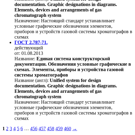
documentation. Graphic designations in diagrams.
Elements, devices and arrangements of gas
chromatograph system
Назначение:
Настоящий стандарт устанавливает
условные графические обозначения элементов,
приборов и устройств газовой системы хроматографов в
схемах
ГОСТ 2.787-71.
действующий
от: 01.08.2013
Название:
Единая система конструкторской
документации. Обозначения условные графические в
схемах. Элементы, приборы и устройства газовой
системы хроматографов
Название (англ):
Unified system for design
documentation. Graphic designations in diagrams.
Elements, devices and arrangements of gas
chromatograph system
Назначение:
Настоящий стандарт устанавливает
условные графические обозначения элементов,
приборов и устройств газовой системы хроматографов в
схемах
1
2
3
4
5
6
…
456
457
458
459
460
→