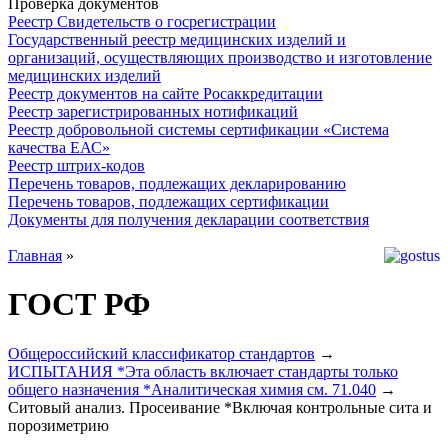
Проверка документов
Реестр Свидетельств о госрегистрации
Государственный реестр медицинских изделий и
организаций, осуществляющих производство и изготовление
медицинских изделий
Реестр документов на сайте Росаккредитации
Реестр зарегистрированных нотификаций
Реестр добровольной системы сертификации «Система
качества ЕАС»
Реестр штрих-кодов
Перечень товаров, подлежащих декларированию
Перечень товаров, подлежащих сертификации
Документы для получения декларации соответствия
Главная
»
ГОСТ РФ
Общероссийский классификатор стандартов
→
ИСПЫТАНИЯ *Эта область включает стандарты только
общего назначения *Аналитическая химия см. 71.040
→
Ситовый анализ. Просеивание *Включая контрольные сита и
порозиметрию