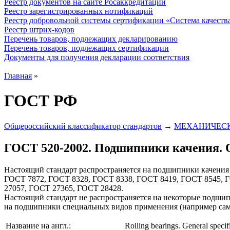
Реестр документов на сайте Росаккредитации
Реестр зарегистрированных нотификаций
Реестр добровольной системы сертификации «Система качест
Реестр штрих-кодов
Перечень товаров, подлежащих декларированию
Перечень товаров, подлежащих сертификации
Документы для получения декларации соответствия
Главная
»
ГОСТ РФ
Общероссийский классификатор стандартов
→
МЕХАНИЧЕСК
ГОСТ 520-2002. Подшипники качения. 
Настоящий стандарт распространяется на подшипники качени
ГОСТ 7872, ГОСТ 8328, ГОСТ 8338, ГОСТ 8419, ГОСТ 8545, 
27057, ГОСТ 27365, ГОСТ 28428.
Настоящий стандарт не распространяется на некоторые подш
на подшипники специальных видов применения (например с
Название на англ.:
Rolling bearings. General specif