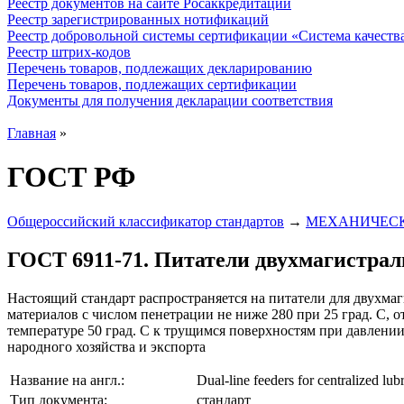
Реестр документов на сайте Росаккредитации
Реестр зарегистрированных нотификаций
Реестр добровольной системы сертификации «Система качест
Реестр штрих-кодов
Перечень товаров, подлежащих декларированию
Перечень товаров, подлежащих сертификации
Документы для получения декларации соответствия
Главная
»
ГОСТ РФ
Общероссийский классификатор стандартов
→
МЕХАНИЧЕСК
ГОСТ 6911-71. Питатели двухмагистрал
Настоящий стандарт распространяется на питатели для двухм
материалов с числом пенетрации не ниже 280 при 25 град. С, о
температуре 50 град. С к трущимся поверхностям при давлении
народного хозяйства и экспорта
Название на англ.:
Dual-line feeders for centralized lub
Тип документа:
стандарт