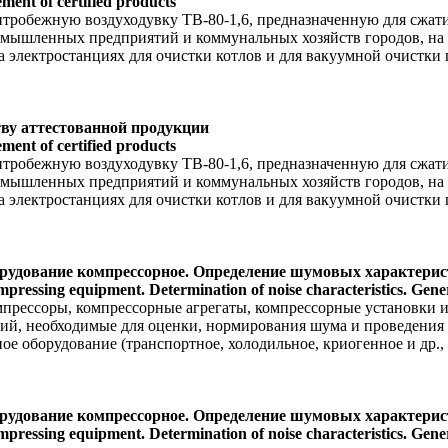
ment of certified products
нтробежную воздуходувку ТВ-80-1,6, предназначенную для сжати
мышленных предприятий и коммунальных хозяйств городов, на 
а электростанциях для очистки котлов и для вакуумной очистк
тву аттестованной продукции
ment of certified products
нтробежную воздуходувку ТВ-80-1,6, предназначенную для сжати
мышленных предприятий и коммунальных хозяйств городов, на 
а электростанциях для очистки котлов и для вакуумной очистк
борудование компрессорное. Определение шумовых характери
mpressing equipment. Determination of noise characteristics. Gene
мпрессоры, компрессорные агрегаты, компрессорные установки 
ний, необходимые для оценки, нормирования шума и проведения
ое оборудование (транспортное, холодильное, криогенное и др.
борудование компрессорное. Определение шумовых характери
mpressing equipment. Determination of noise characteristics. Gene