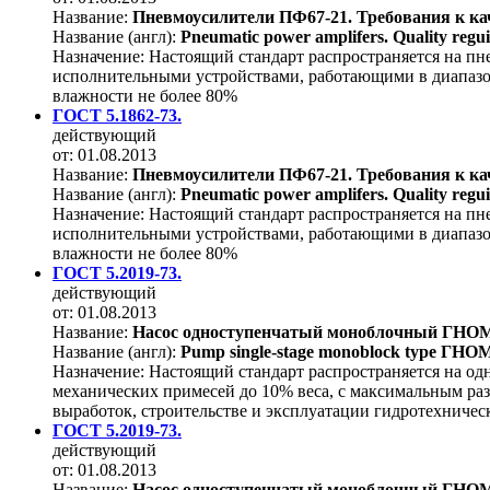
Название:
Пневмоусилители ПФ67-21. Требования к ка
Название (англ):
Pneumatic power amplifers. Quality regui
Назначение:
Настоящий стандарт распространяется на пне
исполнительными устройствами, работающими в диапазоне 
влажности не более 80%
ГОСТ 5.1862-73.
действующий
от: 01.08.2013
Название:
Пневмоусилители ПФ67-21. Требования к ка
Название (англ):
Pneumatic power amplifers. Quality regui
Назначение:
Настоящий стандарт распространяется на пне
исполнительными устройствами, работающими в диапазоне 
влажности не более 80%
ГОСТ 5.2019-73.
действующий
от: 01.08.2013
Название:
Насос одноступенчатый моноблочный ГНОМ-1
Название (англ):
Pump single-stage monoblock type ГНОМ-1
Назначение:
Настоящий стандарт распространяется на о
механических примесей до 10% веса, с максимальным раз
выработок, строительстве и эксплуатации гидротехниче
ГОСТ 5.2019-73.
действующий
от: 01.08.2013
Название:
Насос одноступенчатый моноблочный ГНОМ-1