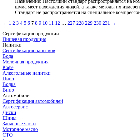
Назначение:
Настоящий стандарт распространяется на ко
шума мест нахождения людей, а также методы их измере
Стандарт не распространяется на специальное компрессон
←
1
2
3
4
5
6
7
8
9
10
11
12
…
227
228
229
230
231
→
Сертификация продукции
Пищевая продукция
Напитки
Сертификация напитков
Вода
Молочная продукция
Кофе
Алкогольные напитки
Пиво
Водка
Вино
Автомобили
Сертификация автомобилей
Автосервис
Диски
Шины
Запасные части
Моторное масло
СТО