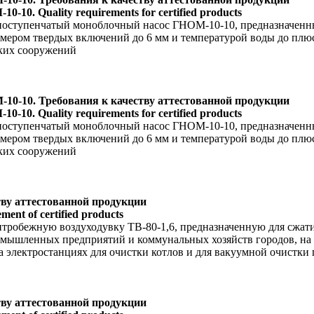
0-10. Quality requirements for certified products
дноступенчатый моноблочный насос ГНОМ-10-10, предназначенны
мером твердых включений до 6 мм и температурой воды до плюс 
ских сооружений
0-10. Требования к качеству аттестованной продукции
0-10. Quality requirements for certified products
дноступенчатый моноблочный насос ГНОМ-10-10, предназначенны
мером твердых включений до 6 мм и температурой воды до плюс 
ских сооружений
тву аттестованной продукции
ment of certified products
нтробежную воздуходувку ТВ-80-1,6, предназначенную для сжати
мышленных предприятий и коммунальных хозяйств городов, на 
а электростанциях для очистки котлов и для вакуумной очистк
тву аттестованной продукции