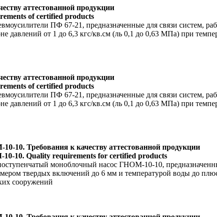
честву аттестованной продукции
rements of certified products
вмоусилители ПФ 67-21, предназначенные для связи систем, рабо
давлений от 1 до 6,3 кгс/кв.см (ль 0,1 до 0,63 МПа) при темпе
честву аттестованной продукции
rements of certified products
вмоусилители ПФ 67-21, предназначенные для связи систем, рабо
давлений от 1 до 6,3 кгс/кв.см (ль 0,1 до 0,63 МПа) при темпе
0-10. Требования к качеству аттестованной продукции
0-10. Quality requirements for certified products
дноступенчатый моноблочный насос ГНОМ-10-10, предназначенны
мером твердых включений до 6 мм и температурой воды до плюс 
ских сооружений
0-10. Требования к качеству аттестованной продукции