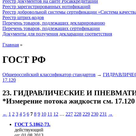
Реестр документов на сайте Росаккредитации
Реестр зарегистрированных нотификаций
Реестр добровольной системы сертификации «Система качест
Реестр штрих-кодов
Перечень товаров, подлежащих декларированию
Перечень товаров, подлежащих сертификации
Документы для получения декларации соответствия
Главная
»
ГОСТ РФ
Общероссийский классификатор стандартов
→
ГИДРАВЛИЧЕС
17.120
23. ГИДРАВЛИЧЕСКИЕ И ПНЕВМА
*Измерение потока жидкости см. 17.120
←
1
2
3
4
5
6
7
8
9
10
11
12
…
227
228
229
230
231
→
ГОСТ 5.1862-73.
действующий
от: 01.08.2013