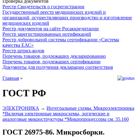
Проверка документов
Реестр Свидетельств о госрегистрации
Государственный реестр медицинских изделий и
организаций, осуществляющих производство и изготовление
медицинских изделий
Реестр документов на сайте Росаккредитации
Реестр зарегистрированных нотификаций
Реестр добровольной системы сертификации «Система
качества ЕАС»
Реестр штрих-кодов
Перечень товаров, подлежащих декларированию
Перечень товаров, подлежащих сертификации
Документы для получения декларации соответствия
Главная
»
ГОСТ РФ
ЭЛЕКТРОНИКА
→
Интегральные схемы. Микроэлектроника
*Включая электронные микросхемы, логические и
аналоговые микроструктуры *Микропроцессоры см. 35.160
ГОСТ 26975-86. Микросборки.