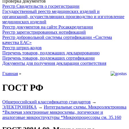
Проверка документов
Реестр Свидетельств о госрегистрации
Государственный реестр медицинских изделий и
организаций, осуществляющих производство и изготовление
медицинских изделий
Реестр документов на сайте Росаккредитации
Реестр зарегистрированных нотификаций
Реестр добровольной системы сертификации «Система
качества ЕАС»
Реестр штрих-кодов
Перечень товаров, подлежащих декларированию
Перечень товаров, подлежащих сертификации
Документы для получения декларации соответствия
Главная
»
ГОСТ РФ
Общероссийский классификатор стандартов
→
ЭЛЕКТРОНИКА
→
Интегральные схемы. Микроэлектроника
*Включая электронные микросхемы, логические и
аналоговые микроструктуры *Микропроцессоры см. 35.160