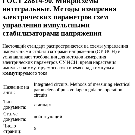
ГОСТ 28814-90. Микросхемы
интегральные. Методы измерения
электрических параметров схем
управления импульсными
стабилизаторами напряжения
Настоящий стандарт распространяется на схемы управления
импульсными стабилизаторами напряжения (СУ ИСН) и
устанавливает требования для методов измерения
электрических параметров СУ ИСН: время нарастания
импульса коммутируемого тока время спада импульса
коммутируемого тока
Integrated circuits. Methods of measuring electrical
Название на
parameters of puls voltage regulators operation
англ.:
circuits
Тип
стандарт
документа:
Статус
действующий
документа:
Число
6
страниц: