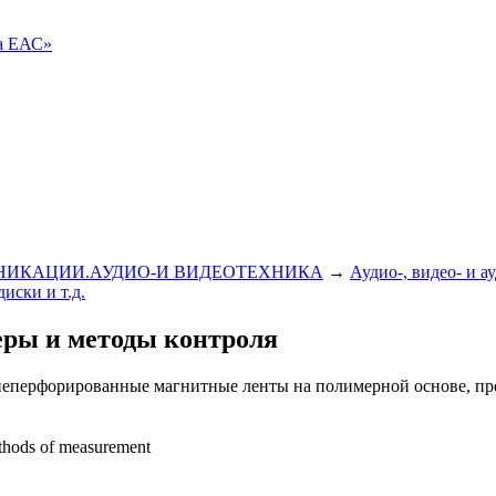
ва ЕАС»
ИКАЦИИ.АУДИО-И ВИДЕОТЕХНИКА
→
Аудио-, видео- и а
иски и т.д.
еры и методы контроля
неперфорированные магнитные ленты на полимерной основе, пр
thods of measurement