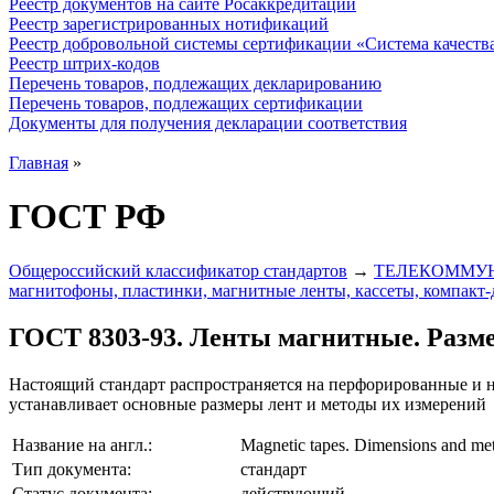
Реестр документов на сайте Росаккредитации
Реестр зарегистрированных нотификаций
Реестр добровольной системы сертификации «Система качест
Реестр штрих-кодов
Перечень товаров, подлежащих декларированию
Перечень товаров, подлежащих сертификации
Документы для получения декларации соответствия
Главная
»
ГОСТ РФ
Общероссийский классификатор стандартов
→
ТЕЛЕКОММУН
магнитофоны, пластинки, магнитные ленты, кассеты, компакт-д
ГОСТ 8303-93. Ленты магнитные. Разм
Настоящий стандарт распространяется на перфорированные и 
устанавливает основные размеры лент и методы их измерений
Название на англ.:
Magnetic tapes. Dimensions and me
Тип документа:
стандарт
Статус документа:
действующий