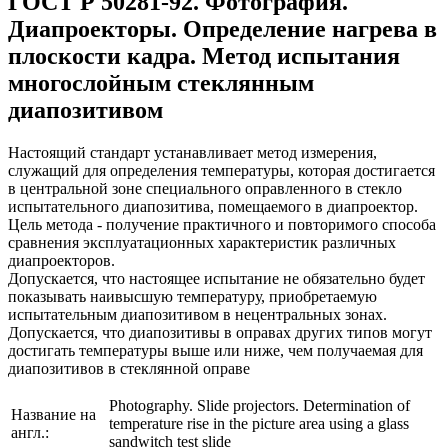
ГОСТ Р 50281-92. Фотография.
Диапроекторы. Определение нагрева в
плоскости кадра. Метод испытания
многослойным стеклянным
диапозитивом
Настоящий стандарт устанавливает метод измерения,
служащий для определения температуры, которая достигается
в центральной зоне специального оправленного в стекло
испытательного диапозитива, помещаемого в диапроектор.
Цель метода - получение практичного и повторимого способа
сравнения эксплуатационных характеристик различных
диапроекторов.
Допускается, что настоящее испытание не обязательно будет
показывать наивысшую температуру, приобретаемую
испытательным диапозитивом в нецентральных зонах.
Допускается, что диапозитивы в оправах других типов могут
достигать температуры выше или ниже, чем получаемая для
диапозитивов в стеклянной оправе
Photography. Slide projectors. Determination of
Название на
temperature rise in the picture area using a glass
англ.:
sandwitch test slide