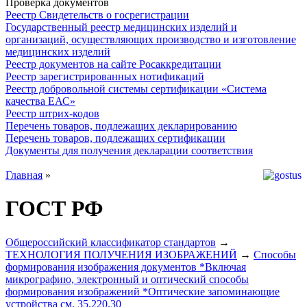
Проверка документов
Реестр Свидетельств о госрегистрации
Государственный реестр медицинских изделий и
организаций, осуществляющих производство и изготовление
медицинских изделий
Реестр документов на сайте Росаккредитации
Реестр зарегистрированных нотификаций
Реестр добровольной системы сертификации «Система
качества ЕАС»
Реестр штрих-кодов
Перечень товаров, подлежащих декларированию
Перечень товаров, подлежащих сертификации
Документы для получения декларации соответствия
Главная
»
ГОСТ РФ
Общероссийский классификатор стандартов
→
ТЕХНОЛОГИЯ ПОЛУЧЕНИЯ ИЗОБРАЖЕНИЙ
→
Способы
формирования изображения документов *Включая
микрографию, электронный и оптический способы
формирования изображений *Оптические запоминающие
устройства см. 35.220.30