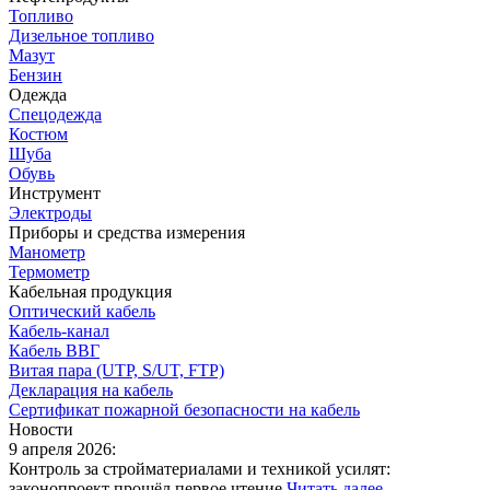
Топливо
Дизельное топливо
Мазут
Бензин
Одежда
Спецодежда
Костюм
Шуба
Обувь
Инструмент
Электроды
Приборы и средства измерения
Манометр
Термометр
Кабельная продукция
Оптический кабель
Кабель-канал
Кабель ВВГ
Витая пара (UTP, S/UT, FTP)
Декларация на кабель
Сертификат пожарной безопасности на кабель
Новости
9 апреля 2026:
Контроль за стройматериалами и техникой усилят:
законопроект прошёл первое чтение
Читать далее