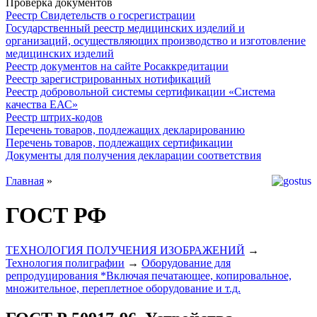
Проверка документов
Реестр Свидетельств о госрегистрации
Государственный реестр медицинских изделий и
организаций, осуществляющих производство и изготовление
медицинских изделий
Реестр документов на сайте Росаккредитации
Реестр зарегистрированных нотификаций
Реестр добровольной системы сертификации «Система
качества ЕАС»
Реестр штрих-кодов
Перечень товаров, подлежащих декларированию
Перечень товаров, подлежащих сертификации
Документы для получения декларации соответствия
Главная
»
ГОСТ РФ
ТЕХНОЛОГИЯ ПОЛУЧЕНИЯ ИЗОБРАЖЕНИЙ
→
Технология полиграфии
→
Оборудование для
репродуцирования *Включая печатающее, копировальное,
множительное, переплетное оборудование и т.д.