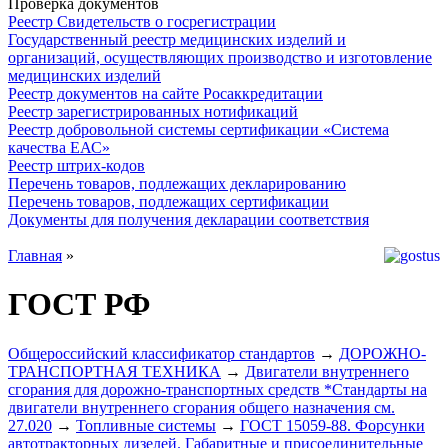
Проверка документов
Реестр Свидетельств о госрегистрации
Государственный реестр медицинских изделий и
организаций, осуществляющих производство и изготовление
медицинских изделий
Реестр документов на сайте Росаккредитации
Реестр зарегистрированных нотификаций
Реестр добровольной системы сертификации «Система
качества ЕАС»
Реестр штрих-кодов
Перечень товаров, подлежащих декларированию
Перечень товаров, подлежащих сертификации
Документы для получения декларации соответствия
Главная
»
ГОСТ РФ
Общероссийский классификатор стандартов
→
ДОРОЖНО-
ТРАНСПОРТНАЯ ТЕХНИКА
→
Двигатели внутреннего
сгорания для дорожно-транспортных средств *Стандарты на
двигатели внутреннего сгорания общего назначения см.
27.020
→
Топливные системы
→
ГОСТ 15059-88. Форсунки
автотракторных дизелей. Габаритные и присоединительные