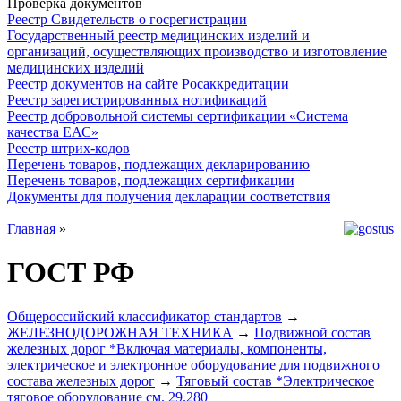
Проверка документов
Реестр Свидетельств о госрегистрации
Государственный реестр медицинских изделий и
организаций, осуществляющих производство и изготовление
медицинских изделий
Реестр документов на сайте Росаккредитации
Реестр зарегистрированных нотификаций
Реестр добровольной системы сертификации «Система
качества ЕАС»
Реестр штрих-кодов
Перечень товаров, подлежащих декларированию
Перечень товаров, подлежащих сертификации
Документы для получения декларации соответствия
Главная
»
ГОСТ РФ
Общероссийский классификатор стандартов
→
ЖЕЛЕЗНОДОРОЖНАЯ ТЕХНИКА
→
Подвижной состав
железных дорог *Включая материалы, компоненты,
электрическое и электронное оборудование для подвижного
состава железных дорог
→
Тяговый состав *Электрическое
тяговое оборудование см. 29.280