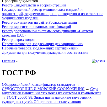
Проверка документов
Реестр Свидетельств о госрегистрации
Государственный реестр медицинских изделий и
организаций, осуществляющих производство и изготовление
медицинских изделий
Реестр документов на сайте Росаккредитации
Реестр зарегистрированных нотификаций
Реестр добровольной системы сертификации «Система
качества ЕАС»
Реестр штрих-кодов
Перечень товаров, подлежащих декларированию
Перечень товаров, подлежащих сертификации
Документы для получения декларации соответствия
Главная
»
ГОСТ РФ
Общероссийский классификатор стандартов
→
СУДОСТРОЕНИЕ И МОРСКИЕ СООРУЖЕНИЯ
→
Суда
внутренней навигации *Включая их системы и компоненты
→
ГОСТ 26600-98. Знаки навигационные внутренних
судоходных путей. Общие технические условия