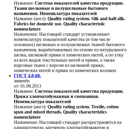
Название:
Система показателей качества продукции.
Ткани шелковые и полушелковые бытового
назначения. Номенклатура показателей
Название (англ):
Quality rating system. Silk and half-silk.
Fabrics for domestic use. Quality characteristic
nomenclature
Назначение:
Настоящий стандарт устанавливает
номенклатуру показателей качества (в том числе
основных) шелковых и полушелковых тканей бытового
назначения, вырабатываемых по основе из натурального
шелка, шелковой пряжи и химических нитей, а по утку
из всех видов текстильных нитей и пряжи, а также
ворсовые ткани с ворсом из шелковой пряжи,
химических нитей и пряжи из химических волокон
ГОСТ 4.8-68.
заменён
от: 01.08.2013
Название:
Система показателей качества продукции.
Пряжа хлопчатобумажная и смешанная.
Номенклатура показателей
Название (англ):
Quality rating system. Textile, cotton
spun and mixed threads. Quality characteristics
nomenclature
Назначение:
Настоящий стандарт распространяется на
однониточную, крученую хлопчатобумажную и