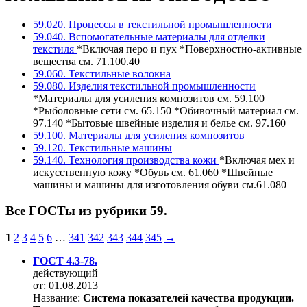
59.020. Процессы в текстильной промышленности
59.040. Вспомогательные материалы для отделки
текстиля
*Включая перо и пух *Поверхностно-активные
вещества см. 71.100.40
59.060. Текстильные волокна
59.080. Изделия текстильной промышленности
*Материалы для усиления композитов см. 59.100
*Рыболовные сети см. 65.150 *Обивочный материал см.
97.140 *Бытовые швейные изделия и белье см. 97.160
59.100. Материалы для усиления композитов
59.120. Текстильные машины
59.140. Технология производства кожи
*Включая мех и
искусственную кожу *Обувь см. 61.060 *Швейные
машины и машины для изготовления обуви см.61.080
Все ГОСТы из рубрики 59.
1
2
3
4
5
6
…
341
342
343
344
345
→
ГОСТ 4.3-78.
действующий
от: 01.08.2013
Название:
Система показателей качества продукции.