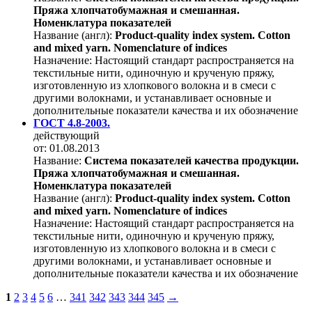
Пряжа хлопчатобумажная и смешанная.
Номенклатура показателей
Название (англ):
Product-quality index system. Cotton
and mixed yarn. Nomenclature of indices
Назначение:
Настоящий стандарт распространяется на
текстильные нити, одиночную и крученую пряжу,
изготовленную из хлопкового волокна и в смеси с
другими волокнами, и устанавливает основные и
дополнительные показатели качества и их обозначение
ГОСТ 4.8-2003.
действующий
от: 01.08.2013
Название:
Система показателей качества продукции.
Пряжа хлопчатобумажная и смешанная.
Номенклатура показателей
Название (англ):
Product-quality index system. Cotton
and mixed yarn. Nomenclature of indices
Назначение:
Настоящий стандарт распространяется на
текстильные нити, одиночную и крученую пряжу,
изготовленную из хлопкового волокна и в смеси с
другими волокнами, и устанавливает основные и
дополнительные показатели качества и их обозначение
1
2
3
4
5
6
…
341
342
343
344
345
→