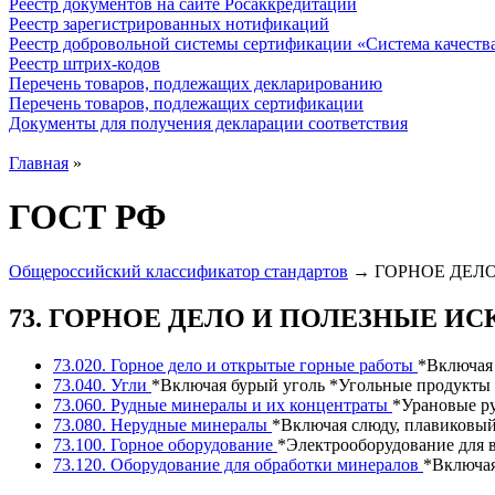
Реестр документов на сайте Росаккредитации
Реестр зарегистрированных нотификаций
Реестр добровольной системы сертификации «Система качест
Реестр штрих-кодов
Перечень товаров, подлежащих декларированию
Перечень товаров, подлежащих сертификации
Документы для получения декларации соответствия
Главная
»
ГОСТ РФ
Общероссийский классификатор стандартов
→ ГОРНОЕ ДЕЛ
73. ГОРНОЕ ДЕЛО И ПОЛЕЗНЫЕ И
73.020. Горное дело и открытые горные работы
*Включая 
73.040. Угли
*Включая бурый уголь *Угольные продукты с
73.060. Рудные минералы и их концентраты
*Урановые ру
73.080. Нерудные минералы
*Включая слюду, плавиковый
73.100. Горное оборудование
*Электрооборудование для в
73.120. Оборудование для обработки минералов
*Включая