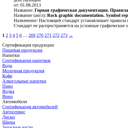
от: 01.08.2013
Название:
Горная графическая документация. Правил
Название (англ):
Rock graphic documentation. Symbol repr
Назначение:
Настоящий стандарт устанавливает правила 
Стандарт не распространяется на условные графические
1
2
3
4
5
6
…
269
270
271
272
273
→
Сертификация продукции
Пищевая продукция
Напитки
Сертификация напитков
Вода
Молочная продукция
Кофе
Алкогольные напитки
Пиво
Водка
Вино
Автомобили
Сертификация автомобилей
Автосервис
Диски
Шины
Запасные части