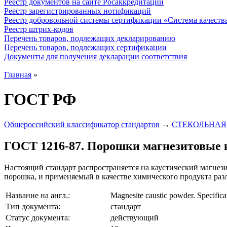
Реестр документов на сайте Росаккредитации
Реестр зарегистрированных нотификаций
Реестр добровольной системы сертификации «Система качест
Реестр штрих-кодов
Перечень товаров, подлежащих декларированию
Перечень товаров, подлежащих сертификации
Документы для получения декларации соответствия
Главная
»
ГОСТ РФ
Общероссийский классификатор стандартов
→
СТЕКОЛЬНАЯ
ГОСТ 1216-87. Порошки магнезитовые к
Настоящий стандарт распространяется на каустический магнез
порошка, и применяемый в качестве химического продукта раз
Название на англ.:
Magnesite caustic powder. Specifica
Тип документа:
стандарт
Статус документа:
действующий