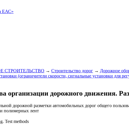
ва ЕАС»
Е СТРОИТЕЛЬСТВО
→
Строительство дорог
→
Дорожное обо
тановки (ограничители скорости, сигнальные установки для рег
тва организации дорожного движения. Р
альной дорожной разметки автомобильных дорог общего пользов
 и полимерных лент
ng. Test methods