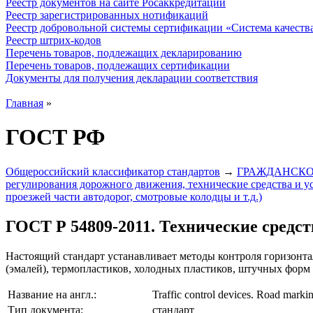
Реестр документов на сайте Росаккредитации
Реестр зарегистрированных нотификаций
Реестр добровольной системы сертификации «Система качест
Реестр штрих-кодов
Перечень товаров, подлежащих декларированию
Перечень товаров, подлежащих сертификации
Документы для получения декларации соответствия
Главная
»
ГОСТ РФ
Общероссийский классификатор стандартов
→
ГРАЖДАНСКО
регулирования дорожного движения, технические средства и ус
проезжей части автодорог, смотровые колодцы и т.д.)
ГОСТ Р 54809-2011. Технические средс
Настоящий стандарт устанавливает методы контроля горизонт
(эмалей), термопластиков, холодных пластиков, штучных форм
Название на англ.:
Traffic control devices. Road marki
Тип документа:
стандарт