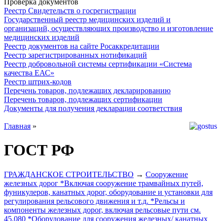
Проверка документов
Реестр Свидетельств о госрегистрации
Государственный реестр медицинских изделий и
организаций, осуществляющих производство и изготовление
медицинских изделий
Реестр документов на сайте Росаккредитации
Реестр зарегистрированных нотификаций
Реестр добровольной системы сертификации «Система
качества ЕАС»
Реестр штрих-кодов
Перечень товаров, подлежащих декларированию
Перечень товаров, подлежащих сертификации
Документы для получения декларации соответствия
Главная
»
ГОСТ РФ
ГРАЖДАНСКОЕ СТРОИТЕЛЬСТВО
→
Сооружение
железных дорог *Включая сооружение трамвайных путей,
фуникулеров, канатных дорог, оборудование и установки для
регулирования рельсового движения и т.д. *Рельсы и
компоненты железных дорог, включая рельсовые пути см.
45.080 *Оборудование для сооружения железных/ канатных