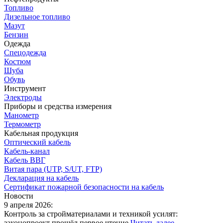
Топливо
Дизельное топливо
Мазут
Бензин
Одежда
Спецодежда
Костюм
Шуба
Обувь
Инструмент
Электроды
Приборы и средства измерения
Манометр
Термометр
Кабельная продукция
Оптический кабель
Кабель-канал
Кабель ВВГ
Витая пара (UTP, S/UT, FTP)
Декларация на кабель
Сертификат пожарной безопасности на кабель
Новости
9 апреля 2026:
Контроль за стройматериалами и техникой усилят:
законопроект прошёл первое чтение
Читать далее