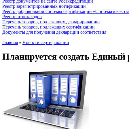
Реестр документов на сайте Росаккредитации
Реестр зарегистрированных нотификаций
Реестр добровольной системы сертификации «Система качест
Реестр штрих-кодов
Перечень товаров, подлежащих декларированию
Перечень товаров, подлежащих сертификации
Документы для получения декларации соответствия
Главная
»
Новости сертификации
Планируется создать Единый 