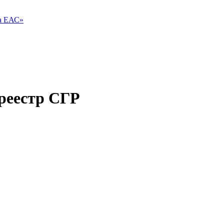
ва ЕАС»
реестр СГР