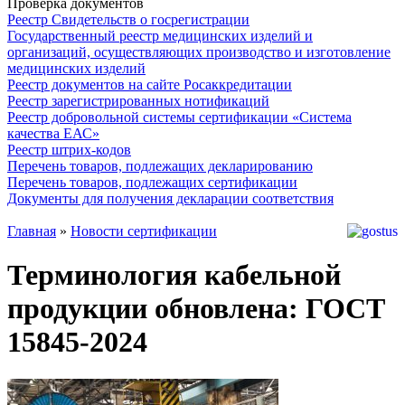
Проверка документов
Реестр Свидетельств о госрегистрации
Государственный реестр медицинских изделий и
организаций, осуществляющих производство и изготовление
медицинских изделий
Реестр документов на сайте Росаккредитации
Реестр зарегистрированных нотификаций
Реестр добровольной системы сертификации «Система
качества ЕАС»
Реестр штрих-кодов
Перечень товаров, подлежащих декларированию
Перечень товаров, подлежащих сертификации
Документы для получения декларации соответствия
Главная
»
Новости сертификации
Терминология кабельной
продукции обновлена: ГОСТ
15845-2024