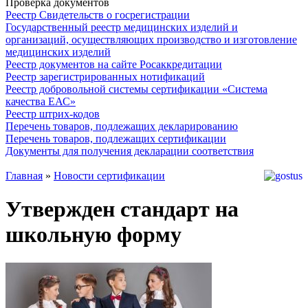
Проверка документов
Реестр Свидетельств о госрегистрации
Государственный реестр медицинских изделий и
организаций, осуществляющих производство и изготовление
медицинских изделий
Реестр документов на сайте Росаккредитации
Реестр зарегистрированных нотификаций
Реестр добровольной системы сертификации «Система
качества ЕАС»
Реестр штрих-кодов
Перечень товаров, подлежащих декларированию
Перечень товаров, подлежащих сертификации
Документы для получения декларации соответствия
Главная
»
Новости сертификации
Утвержден стандарт на
школьную форму