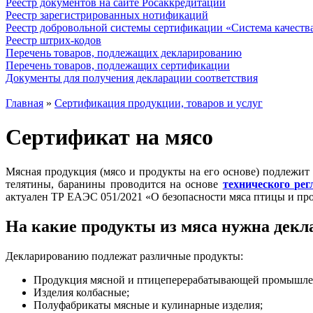
Реестр документов на сайте Росаккредитации
Реестр зарегистрированных нотификаций
Реестр добровольной системы сертификации «Система качест
Реестр штрих-кодов
Перечень товаров, подлежащих декларированию
Перечень товаров, подлежащих сертификации
Документы для получения декларации соответствия
Главная
»
Сертификация продукции, товаров и услуг
Сертификат на мясо
Мясная продукция (мясо и продукты на его основе) подлежит
телятины, баранины проводится на основе
технического ре
актуален ТР ЕАЭС 051/2021 «О безопасности мяса птицы и пр
На какие продукты из мяса нужна декл
Декларированию подлежат различные продукты:
Продукция мясной и птицеперерабатывающей промышле
Изделия колбасные;
Полуфабрикаты мясные и кулинарные изделия;