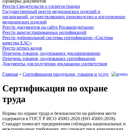
Проверка документов
Реестр Свидетельств о госрегистрации
Государственный реестр медицинских изделий и
организаций, осуществляющих производство и изготовление
медицинских изделий
Реестр документов на сайте Росаккредитации
Реестр зарегистрированных нотификаций
Реестр добровольной системы сертификации «Система
качества ЕАС»
Реестр штрих-кодов
Перечень товаров, подлежащих декларированию
Перечень товаров, подлежащих сертификации
Документы для получения декларации соответствия
Главная
»
Сертификация продукции, товаров и услуг
Сертификация по охране
труда
Нормы по охране труда и безопасности на рабочем месте
содержатся в ГОСТ Р ИСО 45001-2020 (ISO 45001:2018).
Стандарт помогает предприятиям соблюдать национальные и
международные требования, что снижает риск юридических