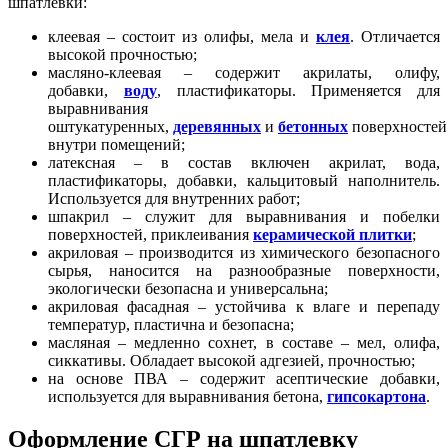
шпатлёвки:
клеевая – состоит из олифы, мела и
клея
. Отличается
высокой прочностью;
масляно-клеевая – содержит акрилаты, олифу,
добавки,
воду
, пластификаторы. Применяется для
выравнивания
оштукатуренных,
деревянных
и
бетонных
поверхностей
внутри помещений;
латексная – в состав включен акрилат, вода,
пластификаторы, добавки, кальцитовый наполнитель.
Используется для внутренних работ;
шпакрил – служит для выравнивания и побелки
поверхностей, приклеивания
керамической плитки
;
акриловая – производится из химического безопасного
сырья, наносится на разнообразные поверхности,
экологически безопасна и универсальна;
акриловая фасадная – устойчива к влаге и перепаду
температур, пластична и безопасна;
масляная – медленно сохнет, в составе – мел, олифа,
сиккативы. Обладает высокой адгезией, прочностью;
на основе ПВА – содержит асептические добавки,
используется для выравнивания бетона,
гипсокартона
.
Оформление СГР на шпатлевку