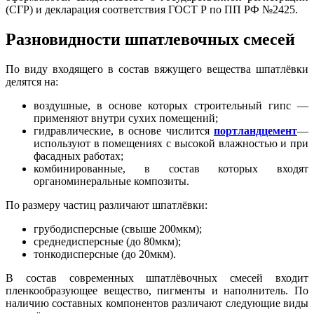
(СГР) и декларация соответствия ГОСТ Р по ПП РФ №2425.
Разновидности шпатлевочных смесей
По виду входящего в состав вяжущего вещества шпатлёвки
делятся на:
воздушные, в основе которых строительный гипс —
применяют внутри сухих помещений;
гидравлические, в основе числится
портландцемент
—
используют в помещениях с высокой влажностью и при
фасадных работах;
комбинированные, в состав которых входят
органоминеральные композиты.
По размеру частиц различают шпатлёвки:
грубодисперсные (свыше 200мкм);
среднедисперсные (до 80мкм);
тонкодисперсные (до 20мкм).
В состав современных шпатлёвочных смесей входит
пленкообразующее вещество, пигменты и наполнитель. По
наличию составных компонентов различают следующие виды