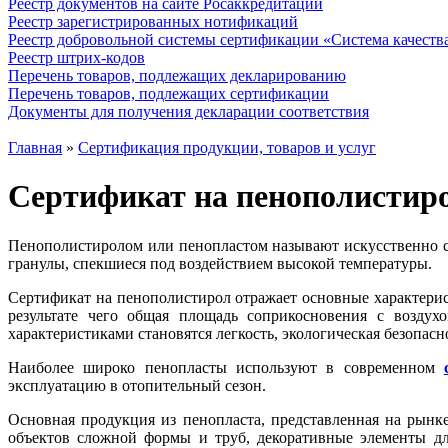
Реестр документов на сайте Росаккредитации
Реестр зарегистрированных нотификаций
Реестр добровольной системы сертификации «Система качест
Реестр штрих-кодов
Перечень товаров, подлежащих декларированию
Перечень товаров, подлежащих сертификации
Документы для получения декларации соответствия
Главная
»
Сертификация продукции, товаров и услуг
Сертификат на пенополистир
Пенополистиролом или пенопластом называют искусственно с
гранулы, спекшиеся под воздействием высокой температуры.
Сертификат на пенополистирол отражает основные характерист
результате чего общая площадь соприкосновения с воздух
характеристиками становятся легкость, экологическая безопасн
Наиболее широко пенопласты используют в современном
эксплуатацию в отопительный сезон.
Основная продукция из пенопласта, представленная на рынк
объектов сложной формы и труб, декоративные элементы дл