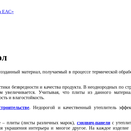
ва ЕАС»
ол
озданный материал, получаемый в процессе термической обрабо
ики безвредности и качества продукта. В неоднородных по стр
ом увеличивается. Учитывая, что плиты из данного матери
ость и влагостойкость.
строительстве
. Недорогой и качественный утеплитель эффек
е – плиты (листы различных марок),
сэндвич-панели
с утепли
я украшения интерьера и многое другое. На каждое изделие